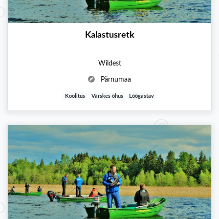
Kalastusretk
Wildest
Pärnumaa
Koolitus
Värskes õhus
Lõõgastav