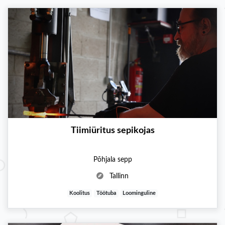
Tiimiüritus sepikojas
Põhjala sepp
Tallinn
Koolitus
Töötuba
Loominguline