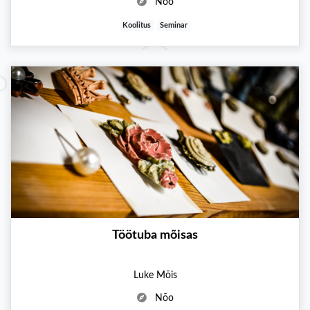
Nõo
Koolitus
Seminar
Töötuba mõisas
Luke Mõis
Nõo