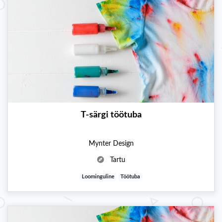
T-särgi töötuba
Mynter Design
Tartu
Loominguline
Töötuba