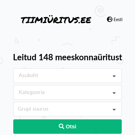
Eesti
Leitud 148 meeskonnaüritust
Asukoht
Kategooria
Grupi suurus
Otsi