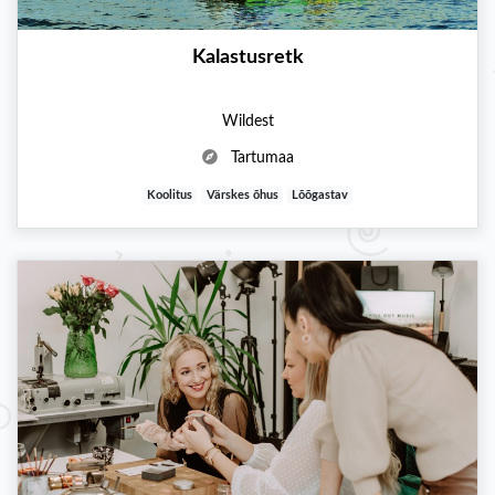
Kalastusretk
Wildest
Tartumaa
Koolitus
Värskes õhus
Lõõgastav