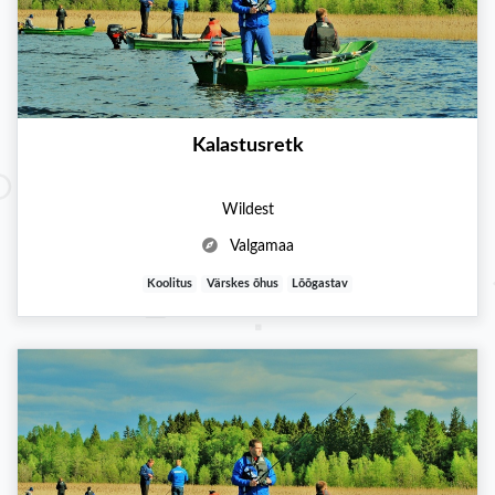
Kalastusretk
Wildest
Valgamaa
Koolitus
Värskes õhus
Lõõgastav