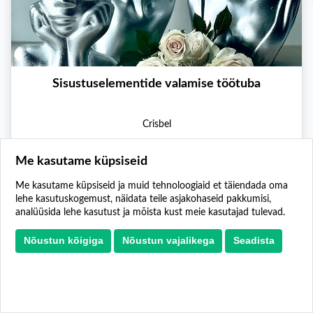
Sisustuselementide valamise töötuba
Crisbel
Tabasalu
Me kasutame küpsiseid
Töötuba
Koolitus
Loominguline
Me kasutame küpsiseid ja muid tehnoloogiaid et täiendada oma
lehe kasutuskogemust, näidata teile asjakohaseid pakkumisi,
analüüsida lehe kasutust ja mõista kust meie kasutajad tulevad.
Nõustun kõigiga
Nõustun vajalikega
Seadista