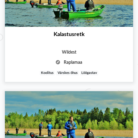
Kalastusretk
Wildest
Raplamaa
Koolitus
Värskes õhus
Lõõgastav