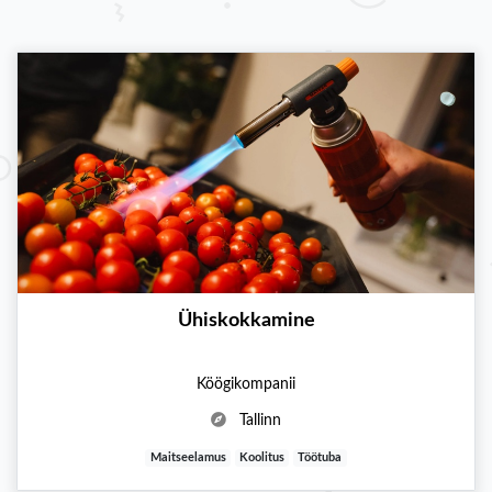
Ühiskokkamine
Köögikompanii
Tallinn
Maitseelamus
Koolitus
Töötuba