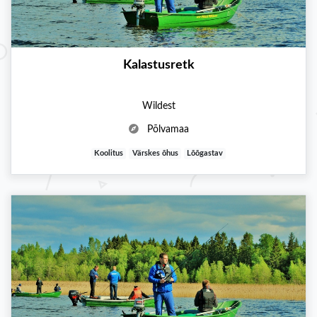
Kalastusretk
Wildest
Põlvamaa
Koolitus
Värskes õhus
Lõõgastav