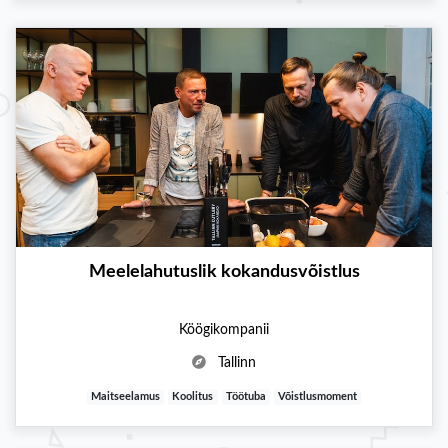
Meelelahutuslik kokandusvõistlus
Köögikompanii
Tallinn
Maitseelamus
Koolitus
Töötuba
Võistlusmoment