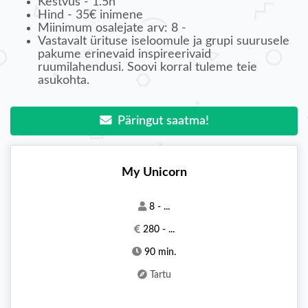
Kestvus - 1.5h
Hind - 35€ inimene
Miinimum osalejate arv: 8 -
Vastavalt ürituse iseloomule ja grupi suurusele
pakume erinevaid inspireerivaid
ruumilahendusi. Soovi korral tuleme teie
asukohta.
Päringut saatma!
My Unicorn
8 - ...
280 - ...
90 min.
Tartu