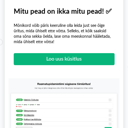
Mitu pead on ikka mitu pead! ✅
Mõnikord võib päris keeruline olla leida just see õige
üritus, mida ühiselt ette võtta. Selleks, et kõik saaksid
oma sõna sekka öelda, lase oma meeskonnal hääletada,
mida ühiselt ette võtta!
Loo uus küsitlus