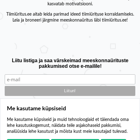
kasvatab motivatsiooni.
Tiimiüritus.ee aitab leida parimad ideed tiimiürituse korraldamiseks.
Leia ja broneeri järgmine meeskonnaüritus läbi tiimiüritus.ee!
Liitu listiga ja saa värskeimad meeskonnaürituste
pakkumised otse e-mailile!
Me kasutame küpsiseid
Me kasutame küpsiseid ja muid tehnoloogiaid et täiendada oma
lehe kasutuskogemust, näidata teile asjakohaseid pakkumisi,
Kontakt
analüüsida lehe kasutust ja mõista kust meie kasutajad tulevad.
Lisa oma üritus