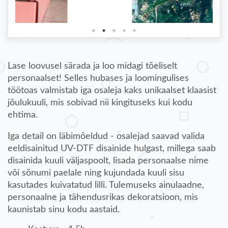
Lase loovusel särada ja loo midagi tõeliselt
personaalset! Selles hubases ja loomingulises
töötoas valmistab iga osaleja kaks unikaalset klaasist
jõulukuuli, mis sobivad nii kingituseks kui kodu
ehtima.
Iga detail on läbimõeldud - osalejad saavad valida
eeldisainitud UV-DTF disainide hulgast, millega saab
disainida kuuli väljaspoolt, lisada personaalse nime
või sõnumi paelale ning kujundada kuuli sisu
kasutades kuivatatud lilli. Tulemuseks ainulaadne,
personaalne ja tähendusrikas dekoratsioon, mis
kaunistab sinu kodu aastaid.