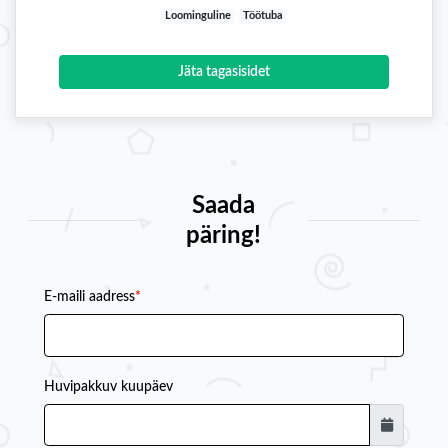
Loominguline
Töötuba
Jäta tagasisidet
Saada
päring!
E-maili aadress
*
Huvipakkuv kuupäev