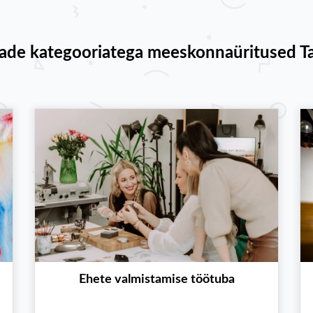
ade kategooriatega meeskonnaüritused Ta
Ehete valmistamise töötuba