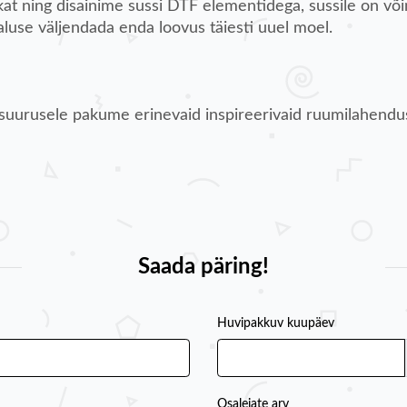
t ning disainime sussi DTF elementidega, sussile on või
aluse väljendada enda loovus täiesti uuel moel.
i suurusele pakume erinevaid inspireerivaid ruumilahendus
Saada päring!
Huvipakkuv kuupäev
Osalejate arv