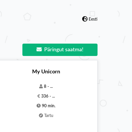
Eesti
Päringut saatma!
My Unicorn
8 - ...
336 - ...
90 min.
Tartu