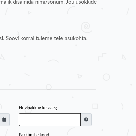
malik disainida nimi/sõnum. Jõulusokkide
i. Soovi korral tuleme teie asukohta.
Huvipakkuv kellaaeg
Pakkumise kood