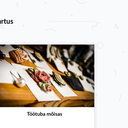
rtus
Töötuba mõisas