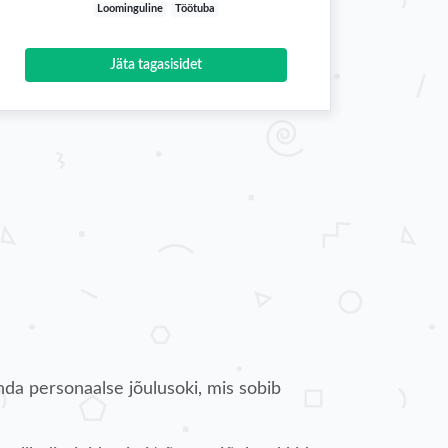
Loominguline
Töötuba
Jäta tagasisidet
enda personaalse jõulusoki, mis sobib