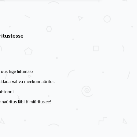
ritustesse
us liige liitumas?
rraldada vahva meekonnaüritus!
tsiooni.
naüritus läbi tiimiüritus.ee!