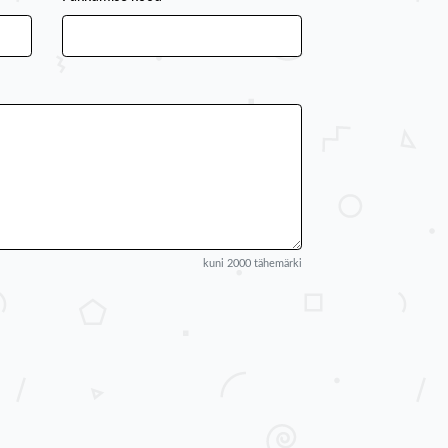
kuni 2000 tähemärki