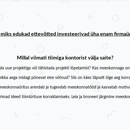
 miks edukad ettevõtted investeerivad üha enam firmaü
Millal viimati tiimiga kontorist välja saite?
da uue projektiga või tähistada projekti lõpetamist? Kas meeskonnaga on u
a pikka aega midagi põnevat ette võtnud? Siis on käes täpselt õige aeg ko
eeskonnaüritus arendab ja tugevdab meeskonnatööd ja kasvatab motiva
arimad ideed tiimiürituse korraldamiseks. Leia ja broneeri järgmine meeskon