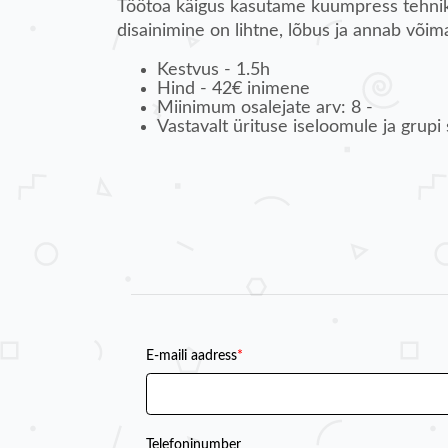
Töötoa käigus kasutame kuumpress tehnika
disainimine on lihtne, lõbus ja annab võim
Kestvus - 1.5h
Hind - 42€ inimene
Miinimum osalejate arv: 8 -
Vastavalt ürituse iseloomule ja grup
E-maili aadress
*
Telefoninumber