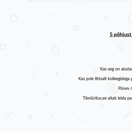
5 põhjust
Kas aeg on alusta
Kas pole lihtsalt kolleegideg
Põnev m
Tiimiüritus.ee aitab leida p