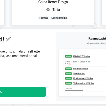
Gerda Retter Design
Tartu
Töötuba
Loominguline
d! ✅
ige üritus, mida ühiselt ette
elda, lase oma meeskonnal
us