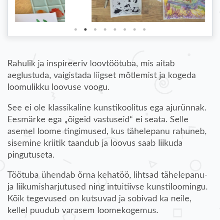
Rahulik ja inspireeriv loovtöötuba, mis aitab
aeglustuda, vaigistada liigset mõtlemist ja kogeda
loomulikku loovuse voogu.
See ei ole klassikaline kunstikoolitus ega ajurünnak.
Eesmärke ega „õigeid vastuseid“ ei seata. Selle
asemel loome tingimused, kus tähelepanu rahuneb,
sisemine kriitik taandub ja loovus saab liikuda
pingutuseta.
Töötuba ühendab õrna kehatöö, lihtsad tähelepanu-
ja liikumisharjutused ning intuitiivse kunstiloomingu.
Kõik tegevused on kutsuvad ja sobivad ka neile,
kellel puudub varasem loomekogemus.