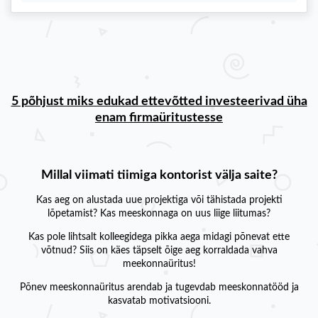
5 põhjust miks edukad ettevõtted investeerivad üha
enam firmaüritustesse
Millal viimati tiimiga kontorist välja saite?
Kas aeg on alustada uue projektiga või tähistada projekti
lõpetamist? Kas meeskonnaga on uus liige liitumas?
Kas pole lihtsalt kolleegidega pikka aega midagi põnevat ette
võtnud? Siis on käes täpselt õige aeg korraldada vahva
meekonnaüritus!
Põnev meeskonnaüritus arendab ja tugevdab meeskonnatööd ja
kasvatab motivatsiooni.