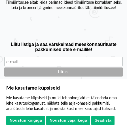
Tiimiüritus.ee aitab leida parimad ideed tiimiürituse korraldamiseks.
Leia ja broneeri järgmine meeskonnaüritus läbi tiimiüritus.ee!
Liitu listiga ja saa värskeimad meeskonnaürituste
pakkumised otse e-mailile!
Me kasutame küpsiseid
Me kasutame küpsiseid ja muid tehnoloogiaid et täiendada oma
lehe kasutuskogemust, näidata teile asjakohaseid pakkumisi,
Kontakt
analüüsida lehe kasutust ja mõista kust meie kasutajad tulevad.
Lisa oma üritus
Privaatsuspoliitika
Nõustun kõigiga
Nõustun vajalikega
Seadista
Küpsiste seaded