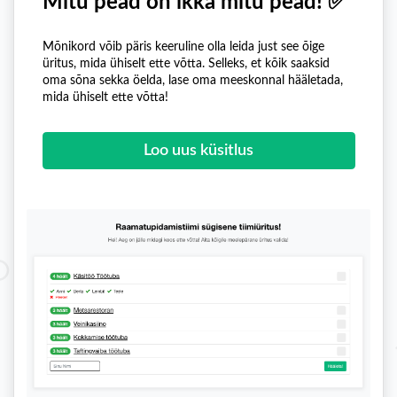
Mitu pead on ikka mitu pead! ✅
Mõnikord võib päris keeruline olla leida just see õige
üritus, mida ühiselt ette võtta. Selleks, et kõik saaksid
oma sõna sekka öelda, lase oma meeskonnal hääletada,
mida ühiselt ette võtta!
Loo uus küsitlus