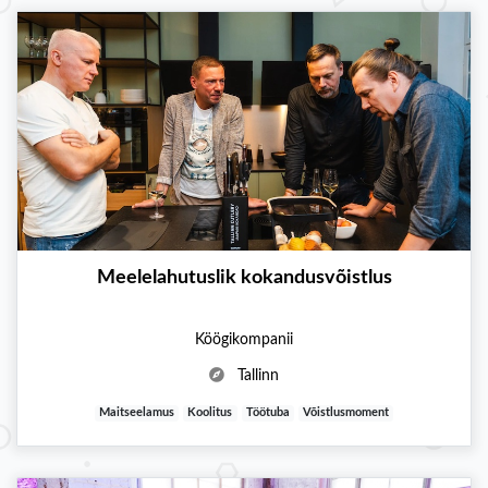
Meelelahutuslik kokandusvõistlus
Köögikompanii
Tallinn
Maitseelamus
Koolitus
Töötuba
Võistlusmoment