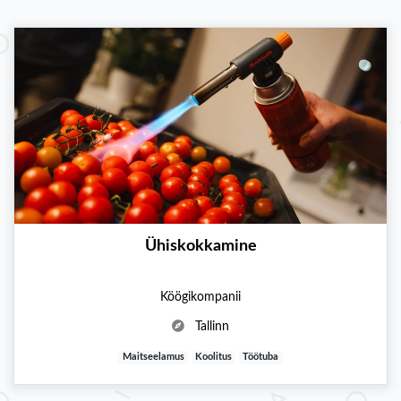
Ühiskokkamine
Köögikompanii
Tallinn
Maitseelamus
Koolitus
Töötuba