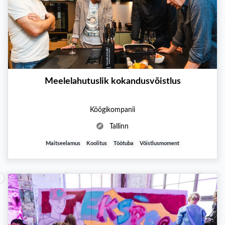
Meelelahutuslik kokandusvõistlus
Köögikompanii
Tallinn
Maitseelamus
Koolitus
Töötuba
Võistlusmoment