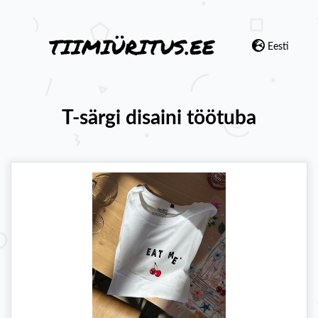
Eesti
T-särgi disaini töötuba