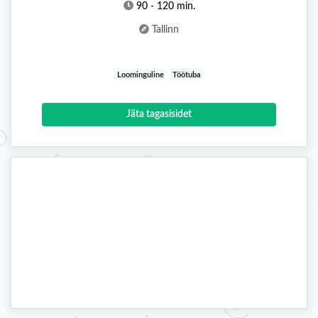
90 - 120 min.
Tallinn
Loominguline
Töötuba
Jäta tagasisidet