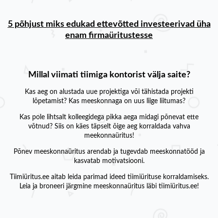
5 põhjust miks edukad ettevõtted investeerivad üha
enam firmaüritustesse
Millal viimati tiimiga kontorist välja saite?
Kas aeg on alustada uue projektiga või tähistada projekti
lõpetamist? Kas meeskonnaga on uus liige liitumas?
Kas pole lihtsalt kolleegidega pikka aega midagi põnevat ette
võtnud? Siis on käes täpselt õige aeg korraldada vahva
meekonnaüritus!
Põnev meeskonnaüritus arendab ja tugevdab meeskonnatööd ja
kasvatab motivatsiooni.
Tiimiüritus.ee aitab leida parimad ideed tiimiürituse korraldamiseks.
Leia ja broneeri järgmine meeskonnaüritus läbi tiimiüritus.ee!