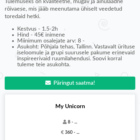
Tulemuseks on kvaliteetne, mugav ja ainulaadne
rõivaese, mis jääb meenutama ühiselt veedetud
toredaid hetki.
Kestvus - 1.5-2h
Hind - 45€ inimene
Miinimum osalejate arv: 8 -
Asukoht: Põhjala tehas, Tallinn. Vastavalt ürituse
iseloomule ja grupi suurusele pakume erinevaid
inspireerivaid ruumilahendusi. Soovi korral
tuleme teie asukohta.
Päringut saatma!
My Unicorn
8 - ...
360 - ...