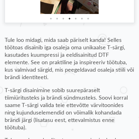
Tule loo midagi, mida saab päriselt kanda! Selles
töötoas disainib iga osaleja oma unikaalse T-särgi,
kasutades kuumpressi ja eeldisainitud DTF
elemente. See on praktiline ja inspireeriv töötuba,
kus valmivad särgid, mis peegeldavad osaleja stiili või
brändi identiteeti.
T-särgi disainimine sobib suurepäraselt
tiimiüritusteks ja brändi sündmusteks. Soovi korral
saame T-särgi valida teie ettevõtte värvitoonides
ning kujunduselemendid on võimalik kohandada
brändi järgi (lisatasu eest, ettevalmistus enne
töötuba).