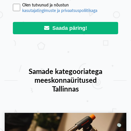
Olen tutvunud ja nõustun
kasutajatingimuste ja privaatsuspoliitikaga
Saada päring!
Samade kategooriatega
meeskonnaüritused
Tallinnas