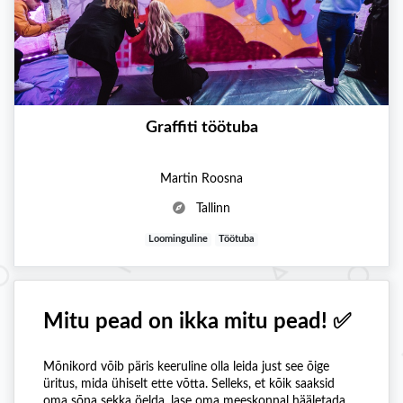
Graffiti töötuba
Martin Roosna
Tallinn
Loominguline
Töötuba
Mitu pead on ikka mitu pead! ✅
Mõnikord võib päris keeruline olla leida just see õige
üritus, mida ühiselt ette võtta. Selleks, et kõik saaksid
oma sõna sekka öelda, lase oma meeskonnal hääletada,