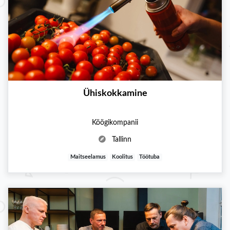
Ühiskokkamine
Köögikompanii
Tallinn
Maitseelamus
Koolitus
Töötuba