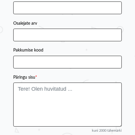
Osalejate arv
Pakkumise kood
Päringu sisu
*
kuni 2000 tähemärki