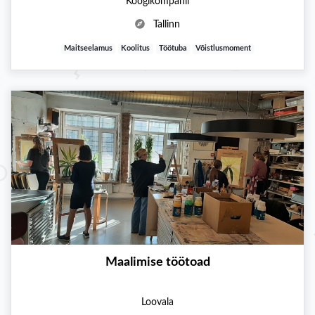
Köögikompanii
Tallinn
Maitseelamus
Koolitus
Töötuba
Võistlusmoment
Maalimise töötoad
Loovala