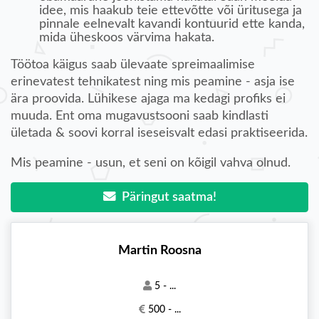
idee, mis haakub teie ettevõtte või üritusega ja
pinnale eelnevalt kavandi kontuurid ette kanda,
mida üheskoos värvima hakata.
Töötoa käigus saab ülevaate spreimaalimise
erinevatest tehnikatest ning mis peamine - asja ise
ära proovida. Lühikese ajaga ma kedagi profiks ei
muuda. Ent oma mugavustsooni saab kindlasti
ületada & soovi korral iseseisvalt edasi praktiseerida.
Mis peamine - usun, et seni on kõigil vahva olnud.
Päringut saatma!
Martin Roosna
5 - ...
500 - ...