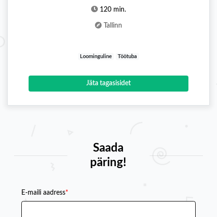
120 min.
Tallinn
Loominguline
Töötuba
Jäta tagasisidet
Saada
päring!
E-maili aadress
*