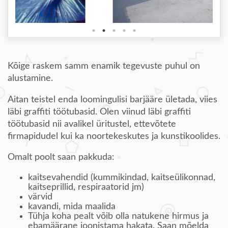
Kõige raskem samm enamik tegevuste puhul on
alustamine.
Aitan teistel enda loomingulisi barjääre ületada, viies
läbi graffiti töötubasid. Olen viinud läbi graffiti
töötubasid nii avalikel üritustel, ettevõtete
firmapidudel kui ka noortekeskutes ja kunstikoolides.
Omalt poolt saan pakkuda:
kaitsevahendid (kummikindad, kaitseülikonnad,
kaitseprillid, respiraatorid jm)
värvid
kavandi, mida maalida
Tühja koha pealt võib olla natukene hirmus ja
ebamäärane joonistama hakata. Saan mõelda