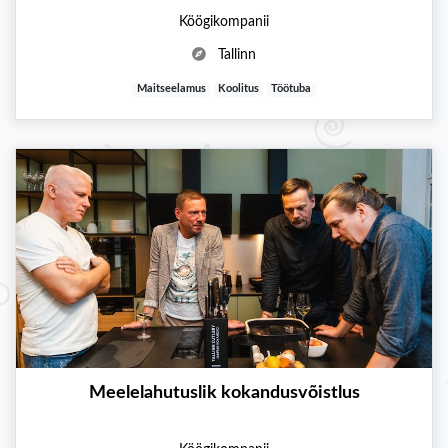
Köögikompanii
Tallinn
Maitseelamus
Koolitus
Töötuba
Meelelahutuslik kokandusvõistlus