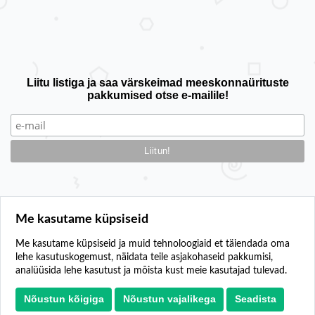
Liitu listiga ja saa värskeimad meeskonnaürituste
pakkumised otse e-mailile!
Me kasutame küpsiseid
Me kasutame küpsiseid ja muid tehnoloogiaid et täiendada oma
lehe kasutuskogemust, näidata teile asjakohaseid pakkumisi,
Kontakt
analüüsida lehe kasutust ja mõista kust meie kasutajad tulevad.
Lisa oma üritus
Privaatsuspoliitika
Nõustun kõigiga
Nõustun vajalikega
Seadista
Küpsiste seaded