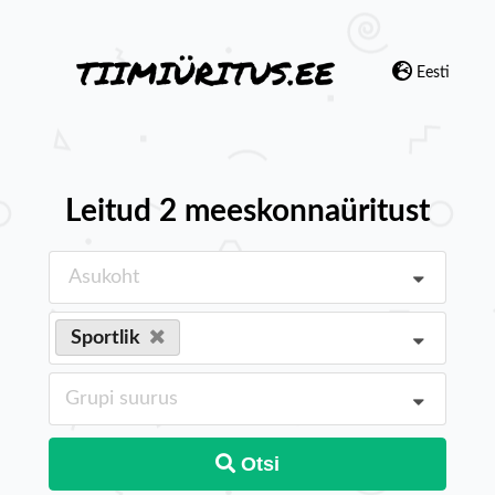
Eesti
Leitud 2 meeskonnaüritust
Asukoht
Sportlik
Grupi suurus
Otsi