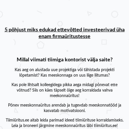
5 põhjust miks edukad ettevõtted investeerivad üha
enam firmaüritustesse
Millal viimati tiimiga kontorist välja saite?
Kas aeg on alustada uue projektiga või tähistada projekti
lõpetamist? Kas meeskonnaga on uus liige liitumas?
Kas pole lihtsalt kolleegidega pikka aega midagi põnevat ette
võtnud? Siis on käes täpselt õige aeg korraldada vahva
meekonnaüritus!
Põnev meeskonnaüritus arendab ja tugevdab meeskonnatööd ja
kasvatab motivatsiooni.
Tiimiüritus.ee aitab leida parimad ideed tiimiürituse korraldamiseks.
Leia ja broneeri järgmine meeskonnaüritus läbi tiimiüritus.ee!