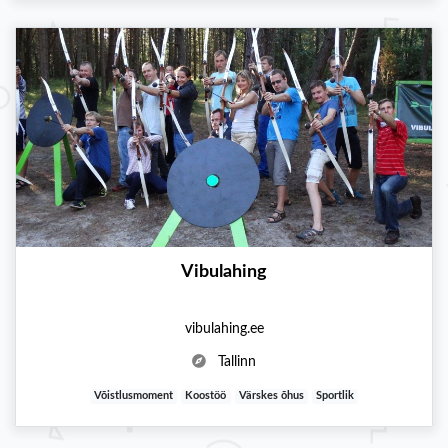
Vibulahing
vibulahing.ee
Tallinn
Võistlusmoment
Koostöö
Värskes õhus
Sportlik