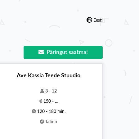
Eesti
Päringut saatma!
Ave Kassia Teede Stuudio
3 - 12
150 - ...
120 - 180 min.
Tallinn