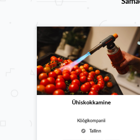
Samad
Ühiskokkamine
Köögikompanii
Tallinn