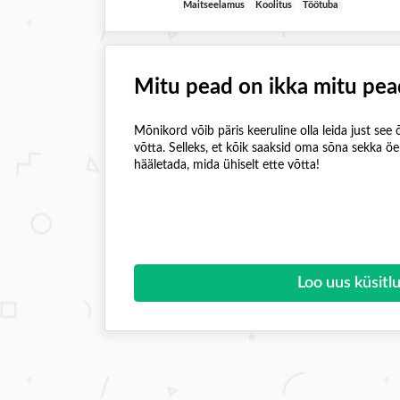
Maitseelamus
Koolitus
Töötuba
Mitu pead on ikka mitu pea
Mõnikord võib päris keeruline olla leida just see õ
võtta. Selleks, et kõik saaksid oma sõna sekka ö
hääletada, mida ühiselt ette võtta!
Loo uus küsitl