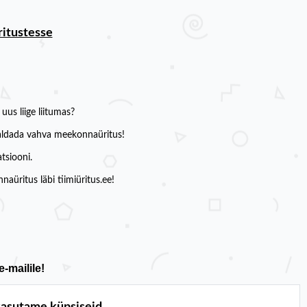
ritustesse
us liige liitumas?
rraldada vahva meekonnaüritus!
tsiooni.
naüritus läbi tiimiüritus.ee!
-mailile!