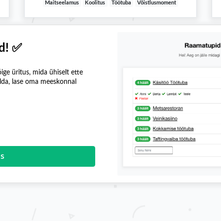
Maitseelamus
Koolitus
Töötuba
Võistlusmoment
d! ✅
ige üritus, mida ühiselt ette
elda, lase oma meeskonnal
us