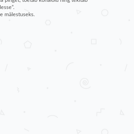
 pinget, toetab kohalolu ning tekitab
desse”.
se mälestuseks.