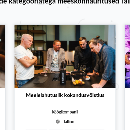
e kategooriatega meeskonnaüritused Tal
Meelelahutuslik kokandusvõistlus
Köögikompanii
Tallinn