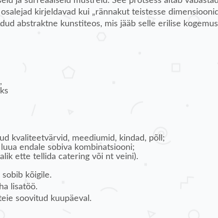
d ja sürreaalseid mustreid. See protsess aitab vabastada
osalejad kirjeldavad kui „rännakut teistesse dimensiooni
odud abstraktne kunstiteos, mis jääb selle erilise kogemu
,
eks
tud kvaliteetvärvid, meediumid, kindad, põll;
ks luua endale sobiva kombinatsiooni;
ik ette tellida catering või nt veini).
sobib kõigile.
ha lisatöö.
teie soovitud kuupäeval.