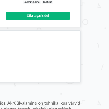
Loominguline
Töötuba
Jäta tagasisidet
os. Akrüülvalamine on tehnika, kus värvid