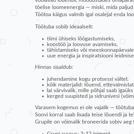
voolavad lõuendil, moodustades omapärasei
tõelise loomeenergia — miski, mida paljud 
Töötoa käigus valmib igal osalejal enda lo
Töötuba sobib ideaalselt:
tiimi ühiseks lõõgastumiseks,
koostöö ja loovuse avamiseks,
tähistamiseks või meeskonnapäevale
uue energia ja inspiratsiooni leidmis
Hinnas sisaldub:
juhendamine kogu protsessi vältel;
kõik materjalid: lõuend, ettevalmista
lai värvivalik, mille põhjal saab igaü
kerged suupisted ja sidrunivesi (võimal
Varasem kogemus ei ole vajalik — töötuba 
Soovi korral saab lisada teise lõuendi ja te
Grupile on võimalik broneerida sobiv aeg 
Grupi suurus: 3-12 inimest.