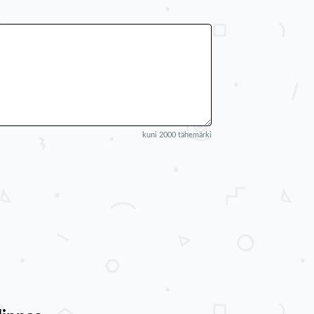
kuni 2000 tähemärki