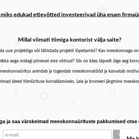
 miks edukad ettevõtted investeerivad üha enam firmaü
Millal viimati tiimiga kontorist välja saite?
da uue projektiga või tähistada projekti lõpetamist? Kas meeskonnaga on u
a pikka aega midagi põnevat ette võtnud? Siis on käes täpselt õige aeg ko
eeskonnaüritus arendab ja tugevdab meeskonnatööd ja kasvatab motiva
arimad ideed tiimiürituse korraldamiseks. Leia ja broneeri järgmine meeskon
stiga ja saa värskeimad meeskonnaürituste pakkumised otse e