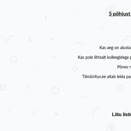
5 põhjust
Kas aeg on alusta
Kas pole lihtsalt kolleegideg
Põnev m
Tiimiüritus.ee aitab leida p
Liitu li