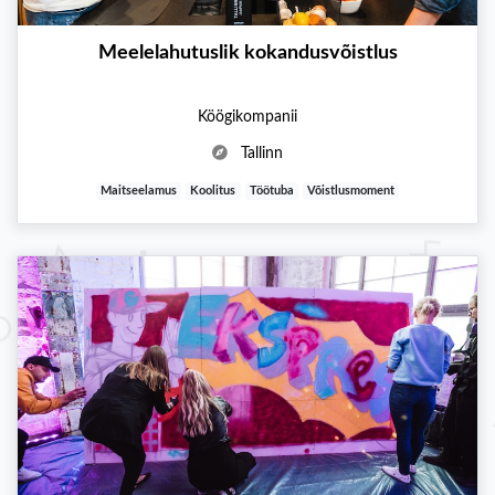
Meelelahutuslik kokandusvõistlus
Köögikompanii
Tallinn
Maitseelamus
Koolitus
Töötuba
Võistlusmoment