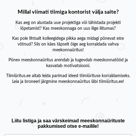
Millal viimati tiimiga kontorist välja saite?
Kas aeg on alustada uue projektiga või tähistada projekti
lõpetamist? Kas meeskonnaga on uus liige liitumas?
Kas pole lihtsalt kolleegidega pikka aega midagi põnevat ette
võtnud? Siis on käes täpselt õige aeg korraldada vahva
meekonnaüritus!
Põnev meeskonnaüritus arendab ja tugevdab meeskonnatööd ja
kasvatab motivatsiooni.
Tiimiüritus.ee aitab leida parimad ideed tiimiürituse korraldamiseks.
Leia ja broneeri järgmine meeskonnaüritus läbi tiimiüritus.ee!
Liitu listiga ja saa värskeimad meeskonnaürituste
pakkumised otse e-mailile!