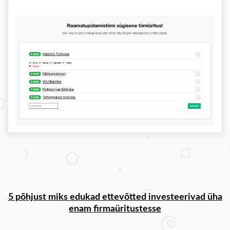
5 põhjust miks edukad ettevõtted investeerivad üha
enam firmaüritustesse