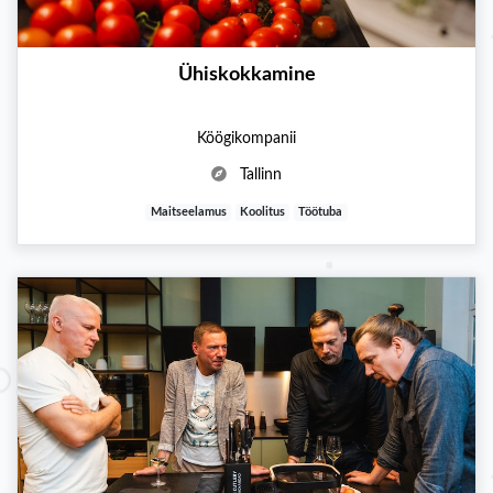
Ühiskokkamine
Köögikompanii
Tallinn
Maitseelamus
Koolitus
Töötuba