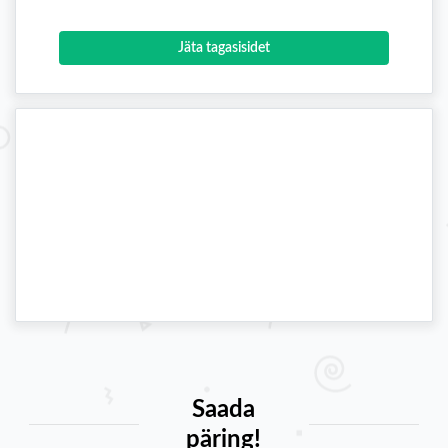
Jäta tagasisidet
Saada
päring!