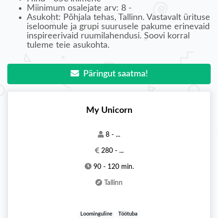
Miinimum osalejate arv: 8 -
Asukoht: Põhjala tehas, Tallinn. Vastavalt ürituse
iseloomule ja grupi suurusele pakume erinevaid
inspireerivaid ruumilahendusi. Soovi korral
tuleme teie asukohta.
Päringut saatma!
My Unicorn
8 - ...
280 - ...
90 - 120 min.
Tallinn
Loominguline
Töötuba