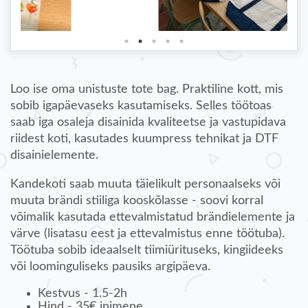
Loo ise oma unistuste tote bag. Praktiline kott, mis
sobib igapäevaseks kasutamiseks. Selles töötoas
saab iga osaleja disainida kvaliteetse ja vastupidava
riidest koti, kasutades kuumpress tehnikat ja DTF
disainielemente.
Kandekoti saab muuta täielikult personaalseks või
muuta brändi stiiliga kooskõlasse - soovi korral
võimalik kasutada ettevalmistatud brändielemente ja
värve (lisatasu eest ja ettevalmistus enne töötuba).
Töötuba sobib ideaalselt tiimiürituseks, kingiideeks
või loominguliseks pausiks argipäeva.
Kestvus - 1.5-2h
Hind - 35€ inimene