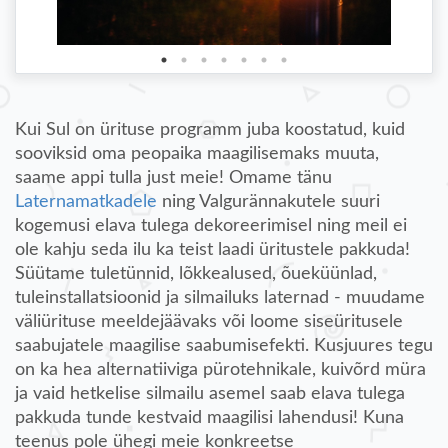
Kui Sul on ürituse programm juba koostatud, kuid
sooviksid oma peopaika maagilisemaks muuta,
saame appi tulla just meie! Omame tänu
Laternamatkadele
ning Valgurännakutele suuri
kogemusi elava tulega dekoreerimisel ning meil ei
ole kahju seda ilu ka teist laadi üritustele pakkuda!
Süütame tuletünnid, lõkkealused, õueküünlad,
tuleinstallatsioonid ja silmailuks laternad - muudame
väliürituse meeldejäävaks või loome siseüritusele
saabujatele maagilise saabumisefekti. Kusjuures tegu
on ka hea alternatiiviga pürotehnikale, kuivõrd müra
ja vaid hetkelise silmailu asemel saab elava tulega
pakkuda tunde kestvaid maagilisi lahendusi! Kuna
teenus pole ühegi meie konkreetse