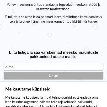
Põnev meeskonnaüritus arendab ja tugevdab meeskonnatööd ja
kasvatab motivatsiooni.
Tiimiüritus.ee aitab leida parimad ideed tiimiürituse korraldamiseks.
Leia ja broneeri järgmine meeskonnaüritus läbi tiimiüritus.ee!
Liitu listiga ja saa värskeimad meeskonnaürituste
pakkumised otse e-mailile!
Me kasutame küpsiseid
Me kasutame küpsiseid ja muid tehnoloogiaid et täiendada oma
lehe kasutuskogemust, näidata teile asjakohaseid pakkumisi,
Kontakt
analüüsida lehe kasutust ja mõista kust meie kasutajad tulevad.