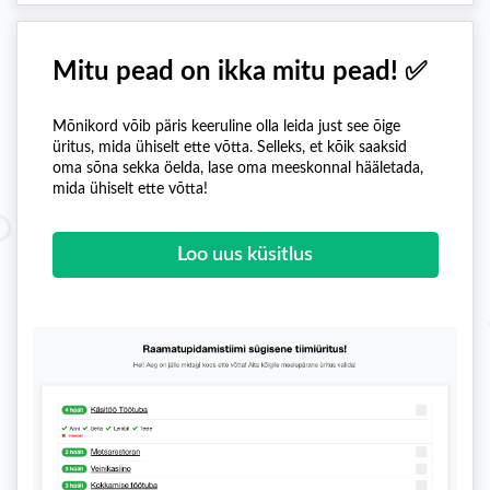
Mitu pead on ikka mitu pead! ✅
Mõnikord võib päris keeruline olla leida just see õige
üritus, mida ühiselt ette võtta. Selleks, et kõik saaksid
oma sõna sekka öelda, lase oma meeskonnal hääletada,
mida ühiselt ette võtta!
Loo uus küsitlus