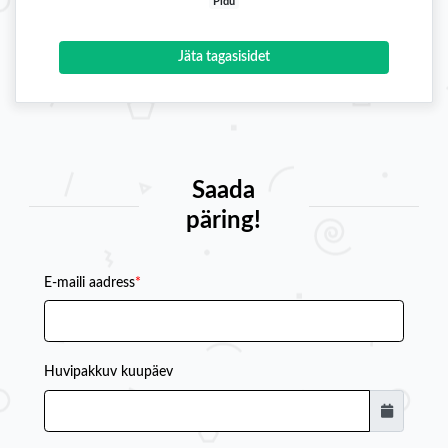
Pidu
Jäta tagasisidet
Saada
päring!
E-maili aadress
*
Huvipakkuv kuupäev