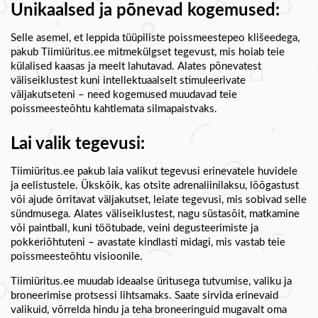
Unikaalsed ja põnevad kogemused:
Selle asemel, et leppida tüüpiliste poissmeestepeo klišeedega,
pakub Tiimiüritus.ee mitmekülgset tegevust, mis hoiab teie
külalised kaasas ja meelt lahutavad. Alates põnevatest
väliseiklustest kuni intellektuaalselt stimuleerivate
väljakutseteni – need kogemused muudavad teie
poissmeesteõhtu kahtlemata silmapaistvaks.
Lai valik tegevusi:
Tiimiüritus.ee pakub laia valikut tegevusi erinevatele huvidele
ja eelistustele. Ükskõik, kas otsite adrenaliinilaksu, lõõgastust
või ajude õrritavat väljakutset, leiate tegevusi, mis sobivad selle
sündmusega. Alates väliseiklustest, nagu süstasõit, matkamine
või paintball, kuni töötubade, veini degusteerimiste ja
pokkeriõhtuteni – avastate kindlasti midagi, mis vastab teie
poissmeesteõhtu visioonile.
Tiimiüritus.ee muudab ideaalse üritusega tutvumise, valiku ja
broneerimise protsessi lihtsamaks. Saate sirvida erinevaid
valikuid, võrrelda hindu ja teha broneeringuid mugavalt oma