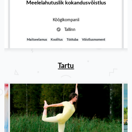
Meelelahutuslik kokandusvõistlus
Köögikompanii
Tallinn
Maitseelamus
Koolitus
Töötuba
Võistlusmoment
Tartu