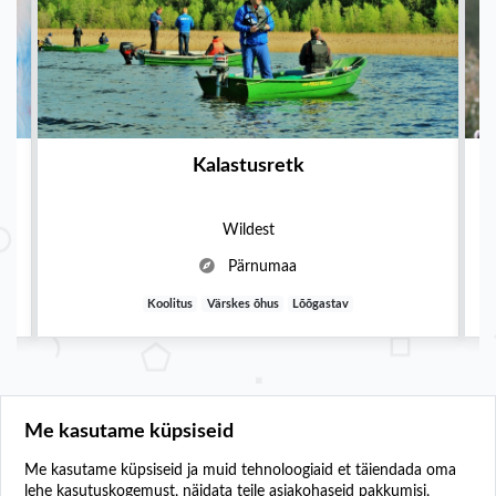
Kalastusretk
Wildest
Pärnumaa
Koolitus
Värskes õhus
Lõõgastav
Me kasutame küpsiseid
Me kasutame küpsiseid ja muid tehnoloogiaid et täiendada oma
lehe kasutuskogemust, näidata teile asjakohaseid pakkumisi,