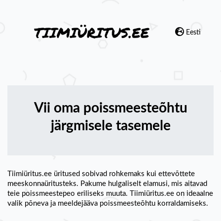
Eesti
Vii oma poissmeesteõhtu
järgmisele tasemele
Tiimiüritus.ee üritused sobivad rohkemaks kui ettevõttete
meeskonnaüritusteks. Pakume hulgaliselt elamusi, mis aitavad
teie poissmeestepeo eriliseks muuta. Tiimiüritus.ee on ideaalne
valik põneva ja meeldejääva poissmeesteõhtu korraldamiseks.